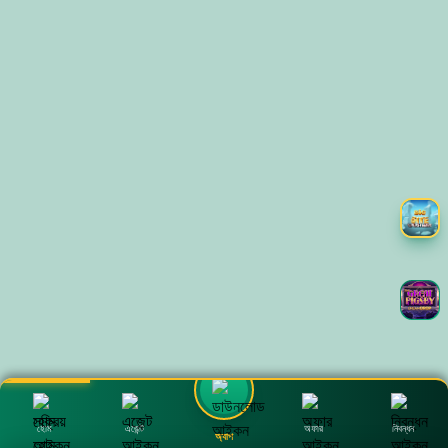
হোম
এজেন্ট
অফার
নিবন্ধন
অ্যাপ