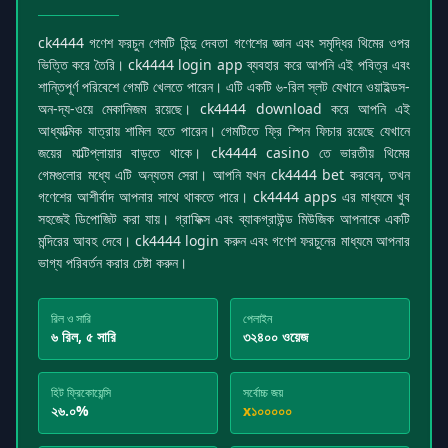
ck4444 গণেশ ফরচুন গেমটি হিন্দু দেবতা গণেশের জ্ঞান এবং সমৃদ্ধির থিমের ওপর
ভিত্তি করে তৈরি। ck4444 login app ব্যবহার করে আপনি এই পবিত্র এবং
শান্তিপূর্ণ পরিবেশে গেমটি খেলতে পারেন। এটি একটি ৬-রিল স্লট যেখানে ওয়াইল্ডস-
অন-দ্য-ওয়ে মেকানিজম রয়েছে। ck4444 download করে আপনি এই
আধ্যাত্মিক যাত্রায় শামিল হতে পারেন। গেমটিতে ফ্রি স্পিন ফিচার রয়েছে যেখানে
জয়ের মাল্টিপ্লায়ার বাড়তে থাকে। ck4444 casino তে ভারতীয় থিমের
গেমগুলোর মধ্যে এটি অন্যতম সেরা। আপনি যখন ck4444 bet করবেন, তখন
গণেশের আশীর্বাদ আপনার সাথে থাকতে পারে। ck4444 apps এর মাধ্যমে খুব
সহজেই ডিপোজিট করা যায়। গ্রাফিক্স এবং ব্যাকগ্রাউন্ড মিউজিক আপনাকে একটি
মন্দিরের আবহ দেবে। ck4444 login করুন এবং গণেশ ফরচুনের মাধ্যমে আপনার
ভাগ্য পরিবর্তন করার চেষ্টা করুন।
রিল ও সারি
পেলাইন
৬ রিল, ৫ সারি
৩২৪০০ ওয়েজ
হিট ফ্রিকোয়েন্সি
সর্বোচ্চ জয়
২৬.০%
x১০০০০০